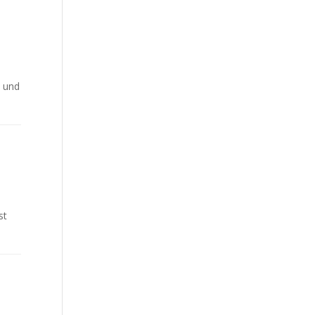
, und
,
st